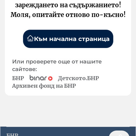
зареждането на съдържанието!
Моля, опитайте отново по-късно!
Към начална страница
Или проверете още от нашите
сайтове:
БНР
Детското.БНР
Архивен фонд на БНР
БНР