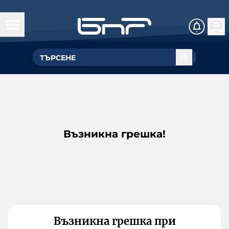
Възникна грешка!
Възникна грешка при