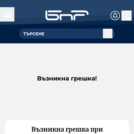
Възникна грешка!
Възникна грешка при