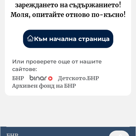
зареждането на съдържанието!
Моля, опитайте отново по-късно!
Към начална страница
Или проверете още от нашите
сайтове:
БНР
Детското.БНР
Архивен фонд на БНР
БНР