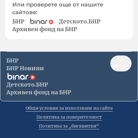
Или проверете още от нашите
сайтове:
БНР
Детското.БНР
Архивен фонд на БНР
БНР
Нагоре
БНР Новини
Детското.БНР
Архивен фонд на БНР
Общи условия за използване на сайта
Политика за поверителност
Политика за „бисквитки“