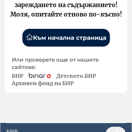
зареждането на съдържанието!
Моля, опитайте отново по-късно!
Към начална страница
Или проверете още от нашите
сайтове:
БНР
Детското.БНР
Архивен фонд на БНР
БНР