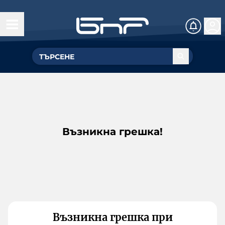
Възникна грешка!
Възникна грешка при