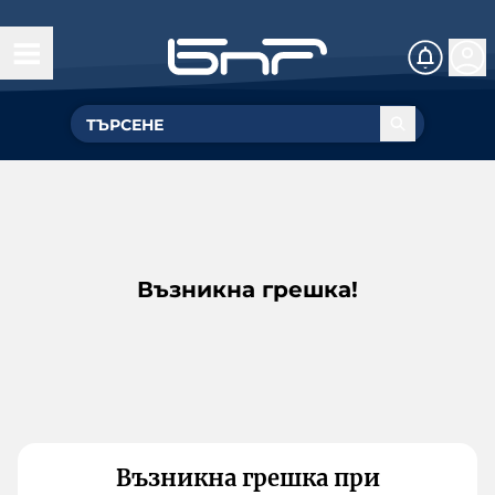
Възникна грешка!
Възникна грешка при