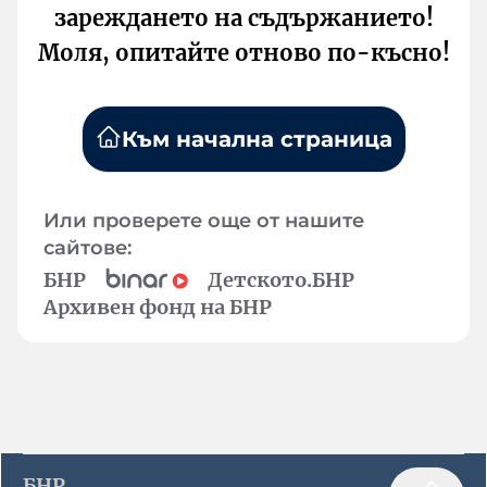
зареждането на съдържанието!
Моля, опитайте отново по-късно!
Към начална страница
Или проверете още от нашите
сайтове:
БНР
Детското.БНР
Архивен фонд на БНР
БНР