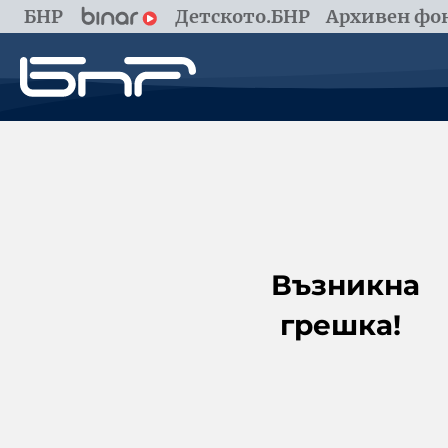
БНР
Детското.БНР
Архивен фон
Възникна
грешка!