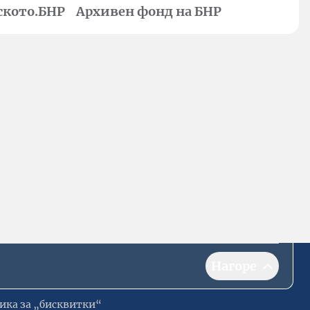
ското.БНР
Архивен фонд на БНР
Нагоре
ика за „бисквитки“