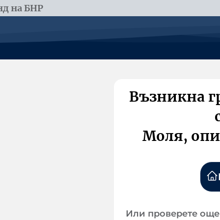
д на БНР
Възникна г
Моля, опи
Или проверете още 