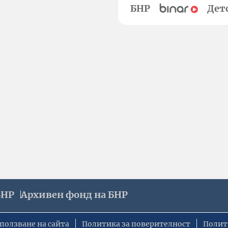
БНР
Дет
БНР
Архивен фонд на БНР
ползване на сайта
Политика за поверителност
Полит