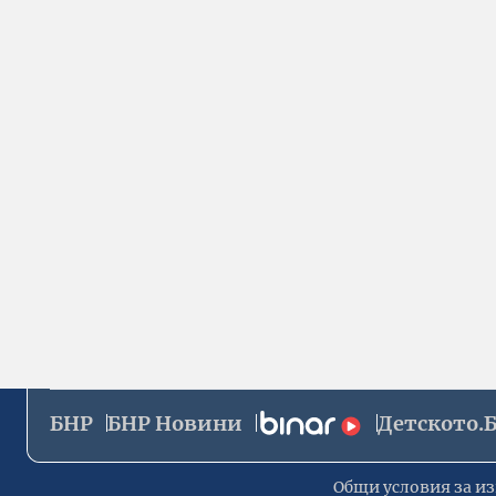
БНР
БНР Новини
Детското.
Общи условия за из