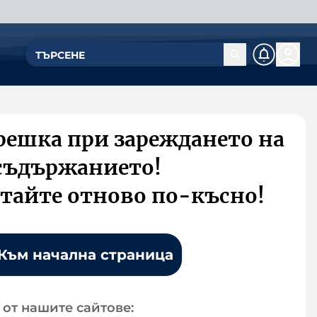
решка при зареждането на
съдържанието!
тайте отново по-късно!
Към начална страница
от нашите сайтове: