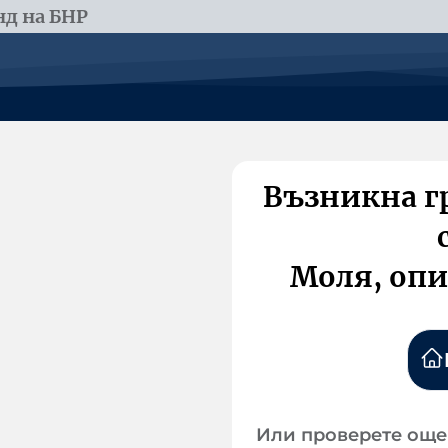
д на БНР
Възникна г
Моля, опи
Или проверете още 