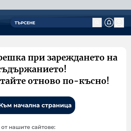
решка при зареждането на
съдържанието!
тайте отново по-късно!
Към начална страница
от нашите сайтове: