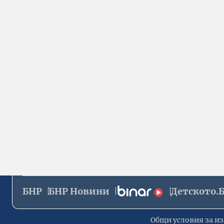
БНР
БНР Новини
Детското.
Общи условия за из