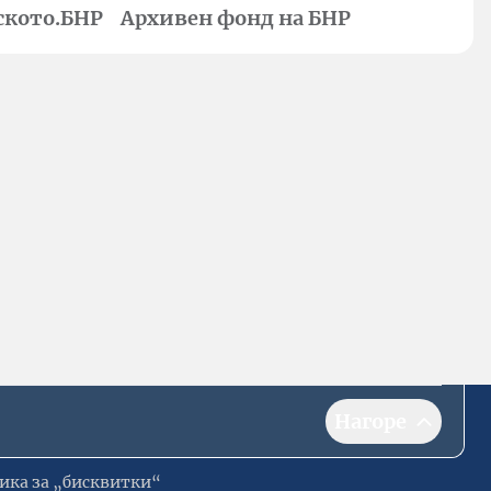
ското.БНР
Архивен фонд на БНР
Нагоре
ика за „бисквитки“