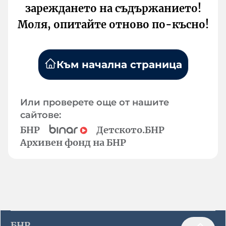
зареждането на съдържанието!
Моля, опитайте отново по-късно!
Към начална страница
Или проверете още от нашите
сайтове:
БНР
Детското.БНР
Архивен фонд на БНР
БНР