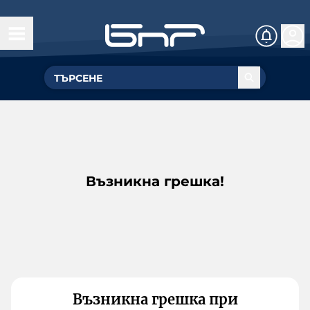
Възникна грешка!
Възникна грешка при