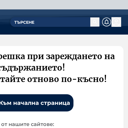
решка при зареждането на
съдържанието!
тайте отново по-късно!
Към начална страница
от нашите сайтове: