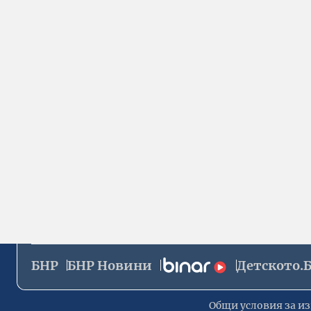
БНР
БНР Новини
Детското.
Общи условия за из