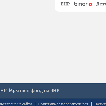
БНР
Дет
БНР
Архивен фонд на БНР
ползване на сайта
Политика за поверителност
Полит