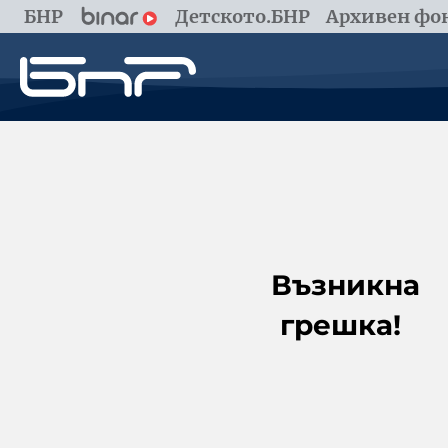
БНР
Детското.БНР
Архивен фон
Възникна
грешка!