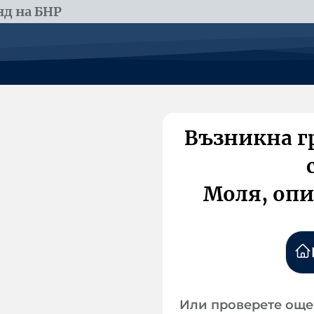
д на БНР
Възникна г
Моля, опи
Или проверете още 