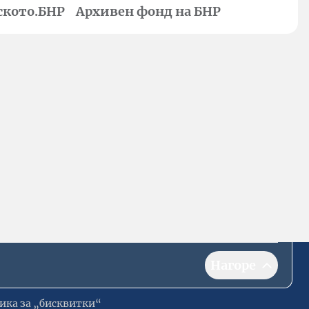
ското.БНР
Архивен фонд на БНР
Нагоре
ика за „бисквитки“