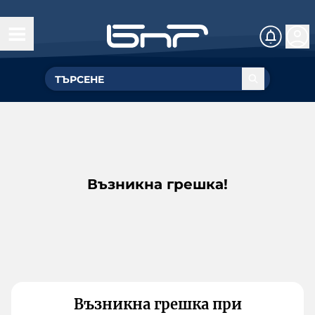
Възникна грешка!
Възникна грешка при