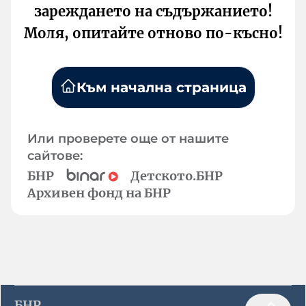
зареждането на съдържанието!
Моля, опитайте отново по-късно!
Към начална страница
Или проверете още от нашите
сайтове:
БНР
Детското.БНР
Архивен фонд на БНР
БНР