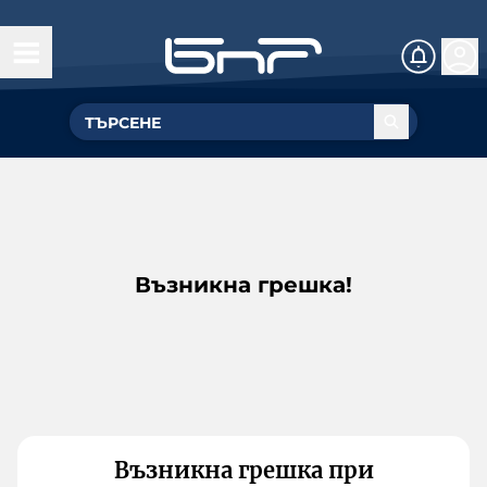
Възникна грешка!
Възникна грешка при