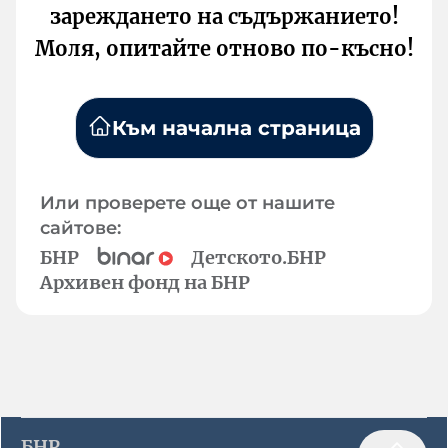
зареждането на съдържанието!
Моля, опитайте отново по-късно!
Към начална страница
Или проверете още от нашите
сайтове:
БНР
Детското.БНР
Архивен фонд на БНР
БНР