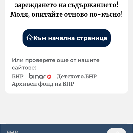
зареждането на съдържанието!
Моля, опитайте отново по-късно!
Към начална страница
Или проверете още от нашите
сайтове:
БНР
Детското.БНР
Архивен фонд на БНР
БНР