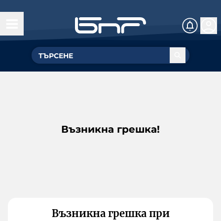
Възникна грешка!
Възникна грешка при