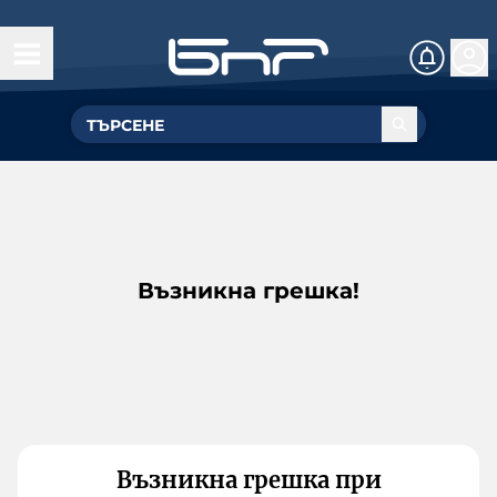
Възникна грешка!
Възникна грешка при