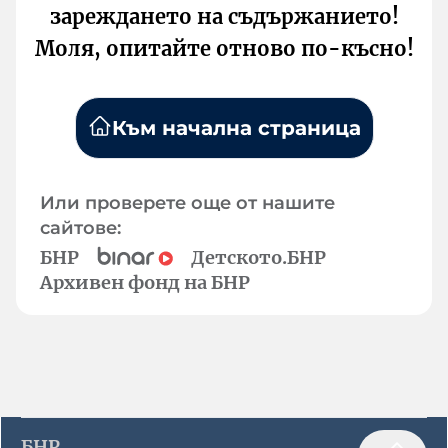
зареждането на съдържанието!
Моля, опитайте отново по-късно!
Към начална страница
Или проверете още от нашите
сайтове:
БНР
Детското.БНР
Архивен фонд на БНР
БНР