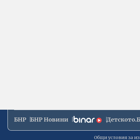
БНР
БНР Новини
Детското.
Общи условия за из