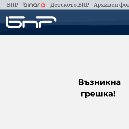
БНР
Детското.БНР
Архивен фон
Възникна
грешка!