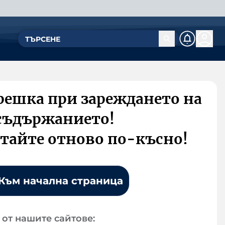
решка при зареждането на
съдържанието!
тайте отново по-късно!
Към начална страница
от нашите сайтове: