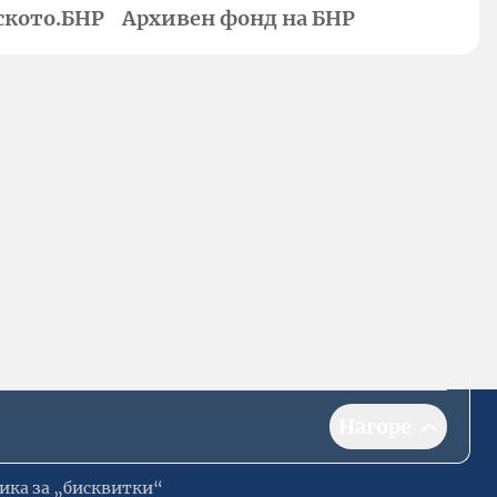
ското.БНР
Архивен фонд на БНР
Нагоре
ика за „бисквитки“