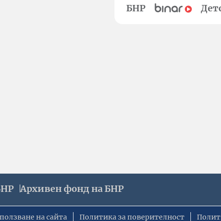
БНР
Дет
БНР
Архивен фонд на БНР
ползване на сайта
Политика за поверителност
Полит