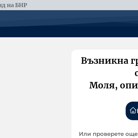
д на БНР
Възникна г
Моля, опи
Или проверете още 