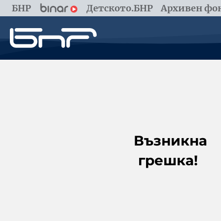
БНР
Детското.БНР
Архивен фон
Възникна
грешка!