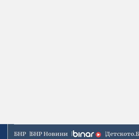
БНР
БНР Новини
Детското.