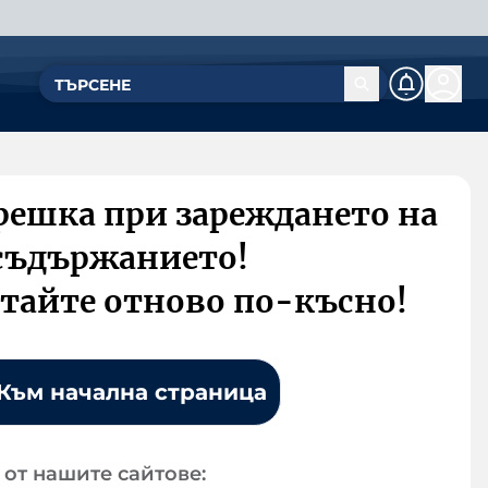
решка при зареждането на
съдържанието!
тайте отново по-късно!
Към начална страница
от нашите сайтове: