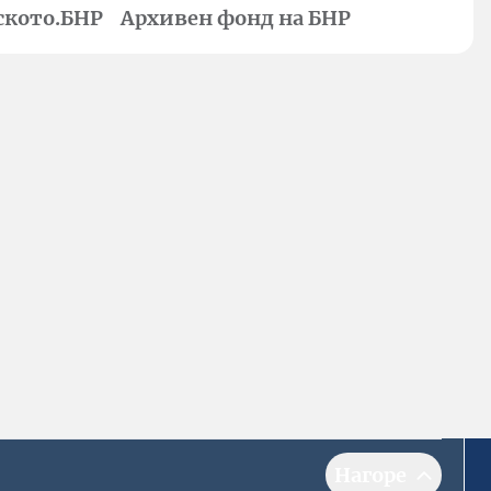
ското.БНР
Архивен фонд на БНР
Нагоре