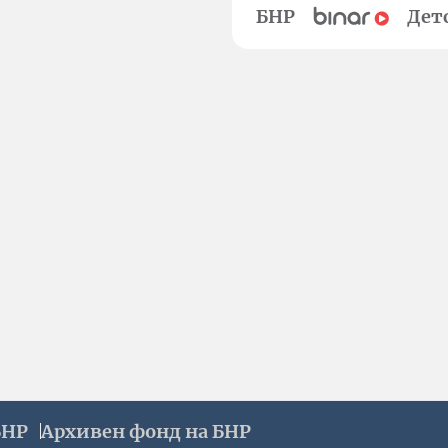
БНР
Дет
БНР
Архивен фонд на БНР