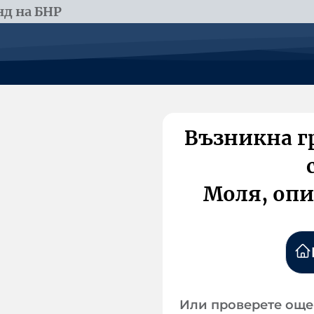
д на БНР
Възникна г
Моля, опи
Или проверете още 