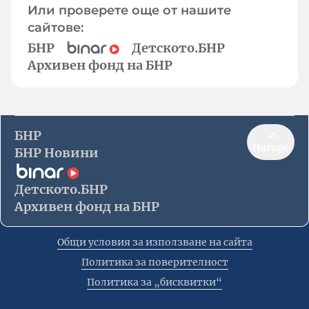
Или проверете още от нашите
сайтове:
БНР
Детското.БНР
Архивен фонд на БНР
БНР
Нагоре
БНР Новини
Детското.БНР
Архивен фонд на БНР
Общи условия за използване на сайта
Политика за поверителност
Политика за „бисквитки“