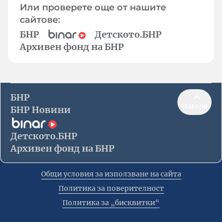
Или проверете още от нашите
сайтове:
БНР
Детското.БНР
Архивен фонд на БНР
БНР
Нагоре
БНР Новини
Детското.БНР
Архивен фонд на БНР
Общи условия за използване на сайта
Политика за поверителност
Политика за „бисквитки“