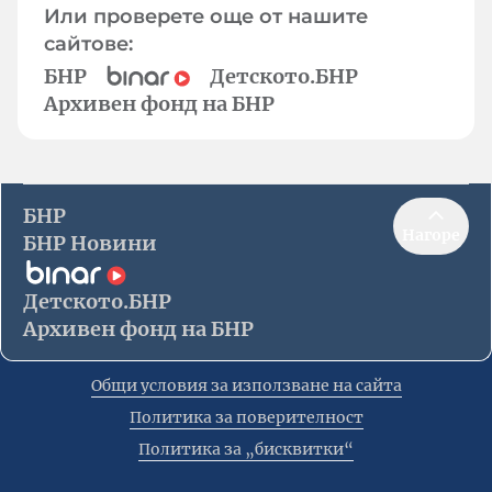
Или проверете още от нашите
сайтове:
БНР
Детското.БНР
Архивен фонд на БНР
БНР
Нагоре
БНР Новини
Детското.БНР
Архивен фонд на БНР
Общи условия за използване на сайта
Политика за поверителност
Политика за „бисквитки“