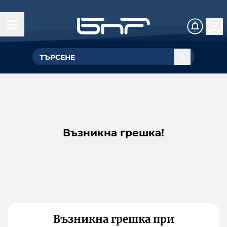
Възникна грешка!
Възникна грешка при