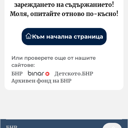
зареждането на съдържанието!
Моля, опитайте отново по-късно!
Към начална страница
Или проверете още от нашите
сайтове:
БНР
Детското.БНР
Архивен фонд на БНР
БНР