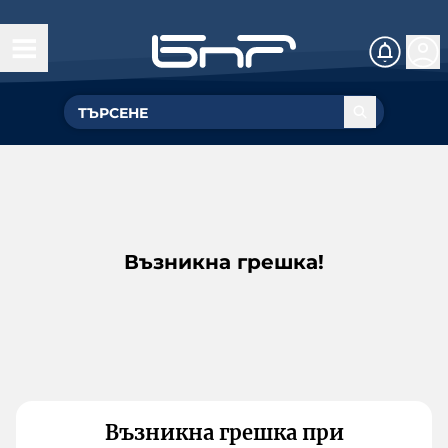
Възникна грешка!
Възникна грешка при