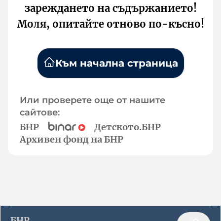
зареждането на съдържанието!
Моля, опитайте отново по-късно!
Към начална страница
Или проверете още от нашите
сайтове:
БНР
Детското.БНР
Архивен фонд на БНР
БНР