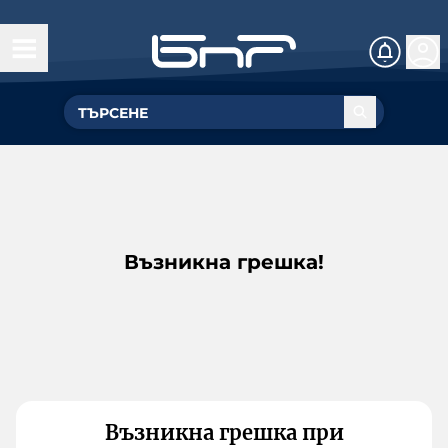
Възникна грешка!
Възникна грешка при