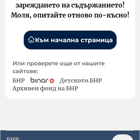
зареждането на съдържанието!
Моля, опитайте отново по-късно!
Към начална страница
Или проверете още от нашите
сайтове:
БНР
Детското.БНР
Архивен фонд на БНР
БНР