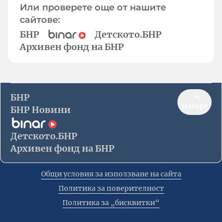
Или проверете още от нашите
сайтове:
БНР
Детското.БНР
Архивен фонд на БНР
БНР
Нагоре
БНР Новини
Детското.БНР
Архивен фонд на БНР
Общи условия за използване на сайта
Политика за поверителност
Политика за „бисквитки“