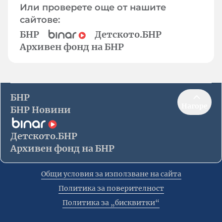
Или проверете още от нашите
сайтове:
БНР
Детското.БНР
Архивен фонд на БНР
БНР
Нагоре
БНР Новини
Детското.БНР
Архивен фонд на БНР
Общи условия за използване на сайта
Политика за поверителност
Политика за „бисквитки“