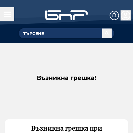
Възникна грешка!
Възникна грешка при