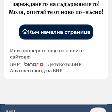
зареждането на съдържанието!
Моля, опитайте отново по-късно!
Към начална страница
Или проверете още от нашите
сайтове:
БНР
Детското.БНР
Архивен фонд на БНР
БНР