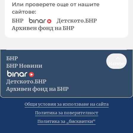
Или проверете още от нашите
сайтове:
БНР
Детското.БНР
Архивен фонд на БНР
БНР
Нагоре
БНР Новини
Детското.БНР
Архивен фонд на БНР
Общи условия за използване на сайта
Политика за поверителност
Политика за „бисквитки“