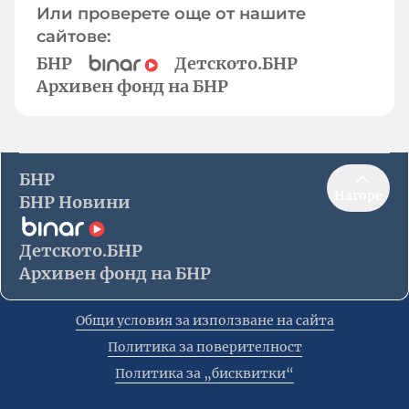
Или проверете още от нашите
сайтове:
БНР
Детското.БНР
Архивен фонд на БНР
БНР
Нагоре
БНР Новини
Детското.БНР
Архивен фонд на БНР
Общи условия за използване на сайта
Политика за поверителност
Политика за „бисквитки“