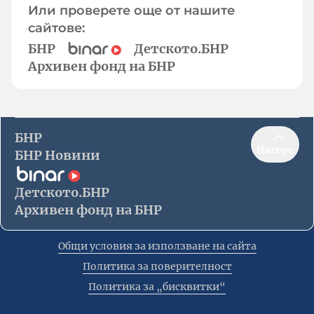
Или проверете още от нашите
сайтове:
БНР
Детското.БНР
Архивен фонд на БНР
БНР
Нагоре
БНР Новини
Детското.БНР
Архивен фонд на БНР
Общи условия за използване на сайта
Политика за поверителност
Политика за „бисквитки“