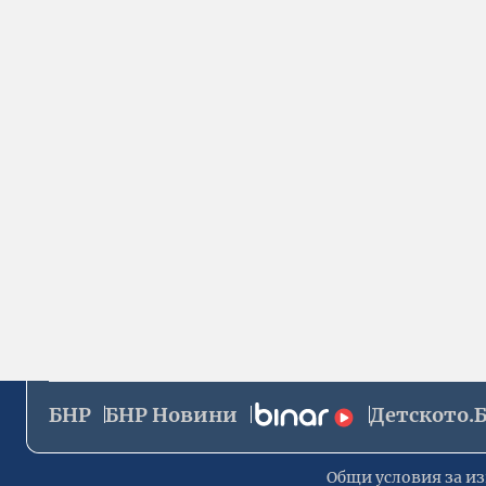
БНР
БНР Новини
Детското.
Общи условия за из