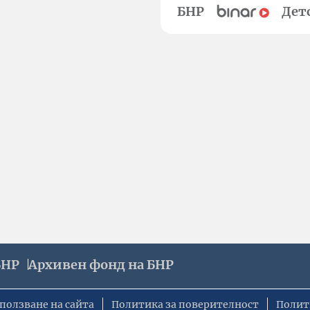
БНР
Дет
БНР
Архивен фонд на БНР
ползване на сайта
Политика за поверителност
Полит