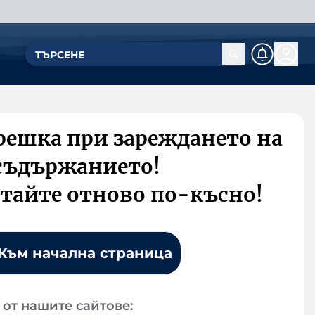
решка при зареждането на
съдържанието!
тайте отново по-късно!
Към начална страница
от нашите сайтове: