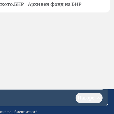
ското.БНР
Архивен фонд на БНР
Нагоре
ика за „бисквитки“