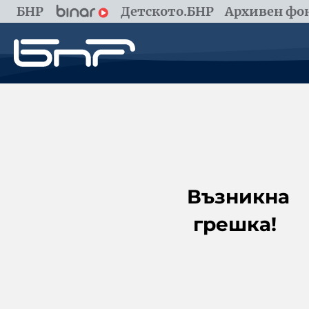
БНР
Детското.БНР
Архивен фон
Възникна
грешка!