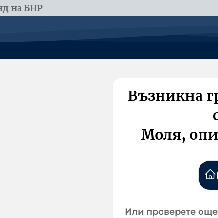
д на БНР
Възникна г
Моля, опи
Или проверете още 