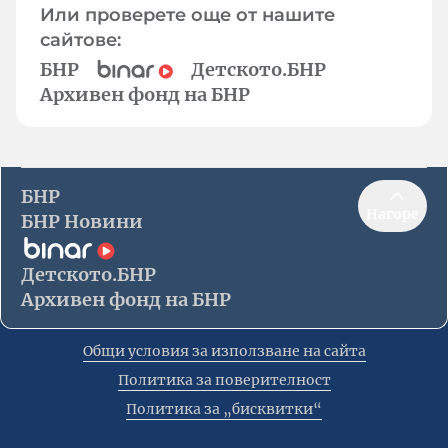
Или проверете още от нашите
сайтове:
БНР
Детското.БНР
Архивен фонд на БНР
БНР
Нагоре
БНР Новини
Детското.БНР
Архивен фонд на БНР
Общи условия за използване на сайта
Политика за поверителност
Политика за „бисквитки“