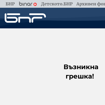
БНР
Детското.БНР
Архивен фон
Възникна
грешка!