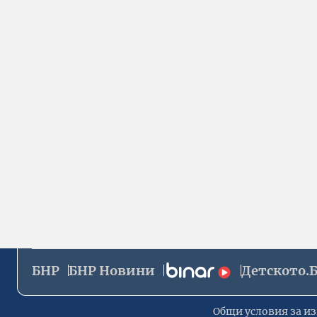
БНР
БНР Новини
Детското.
Общи условия за из