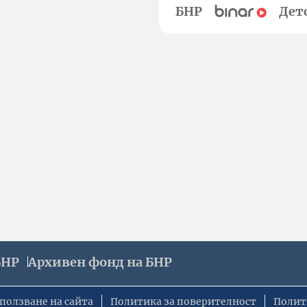
БНР
Дет
БНР
Архивен фонд на БНР
ползване на сайта
Политика за поверителност
Полит