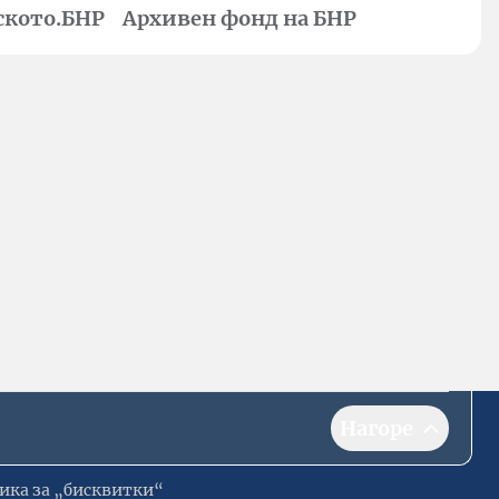
ското.БНР
Архивен фонд на БНР
Нагоре
ика за „бисквитки“