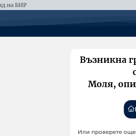
д на БНР
Възникна г
Моля, опи
Или проверете още 