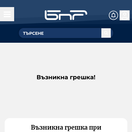
Възникна грешка!
Възникна грешка при