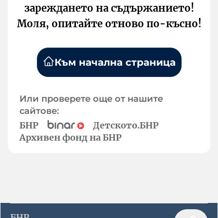
зареждането на съдържанието!
Моля, опитайте отново по-късно!
Към начална страница
Или проверете още от нашите
сайтове:
БНР
Детското.БНР
Архивен фонд на БНР
БНР