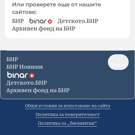
Или проверете още от нашите
сайтове:
БНР
Детското.БНР
Архивен фонд на БНР
БНР
Нагоре
БНР Новини
Детското.БНР
Архивен фонд на БНР
Общи условия за използване на сайта
Политика за поверителност
Политика за „бисквитки“