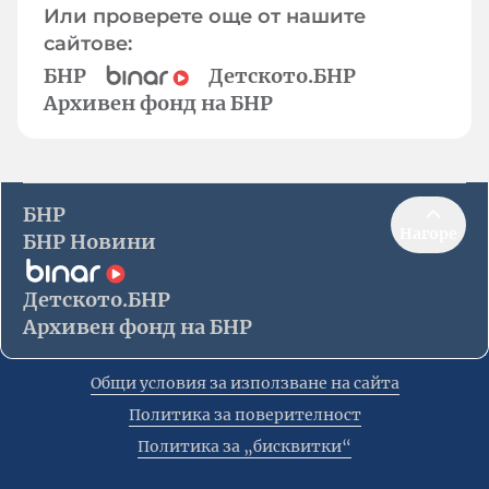
Или проверете още от нашите
сайтове:
БНР
Детското.БНР
Архивен фонд на БНР
БНР
Нагоре
БНР Новини
Детското.БНР
Архивен фонд на БНР
Общи условия за използване на сайта
Политика за поверителност
Политика за „бисквитки“