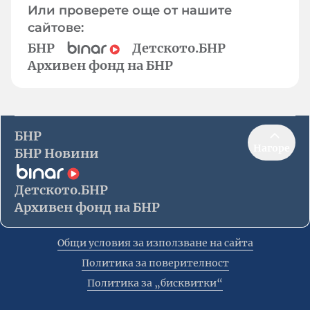
Или проверете още от нашите
сайтове:
БНР
Детското.БНР
Архивен фонд на БНР
БНР
Нагоре
БНР Новини
Детското.БНР
Архивен фонд на БНР
Общи условия за използване на сайта
Политика за поверителност
Политика за „бисквитки“