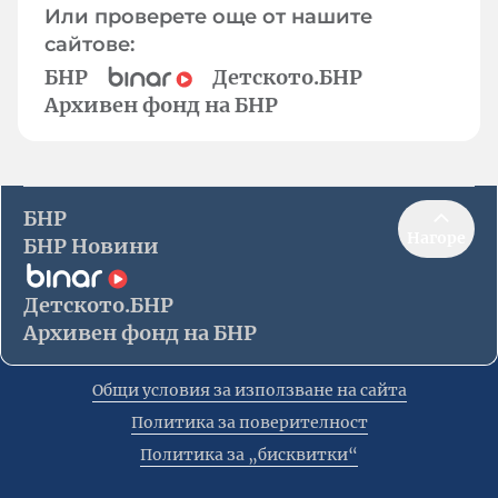
Или проверете още от нашите
сайтове:
БНР
Детското.БНР
Архивен фонд на БНР
БНР
Нагоре
БНР Новини
Детското.БНР
Архивен фонд на БНР
Общи условия за използване на сайта
Политика за поверителност
Политика за „бисквитки“