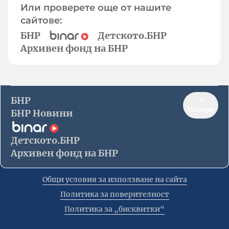
Или проверете още от нашите
сайтове:
БНР
Детското.БНР
Архивен фонд на БНР
БНР
Нагоре
БНР Новини
Детското.БНР
Архивен фонд на БНР
Общи условия за използване на сайта
Политика за поверителност
Политика за „бисквитки“