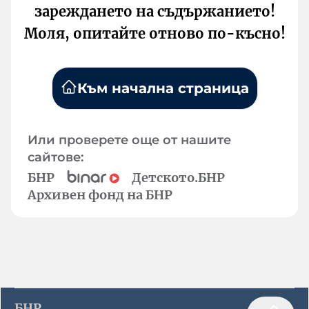
зареждането на съдържанието!
Моля, опитайте отново по-късно!
Към начална страница
Или проверете още от нашите
сайтове:
БНР
Детското.БНР
Архивен фонд на БНР
БНР