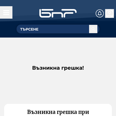
Възникна грешка!
Възникна грешка при