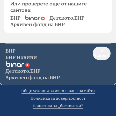
Или проверете още от нашите
сайтове:
БНР
Детското.БНР
Архивен фонд на БНР
БНР
Нагоре
БНР Новини
Детското.БНР
Архивен фонд на БНР
Общи условия за използване на сайта
Политика за поверителност
Политика за „бисквитки“