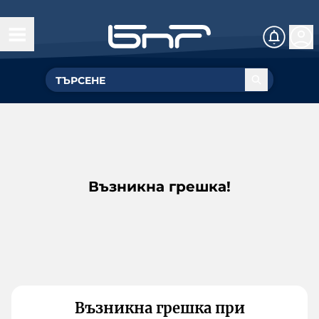
Възникна грешка!
Възникна грешка при