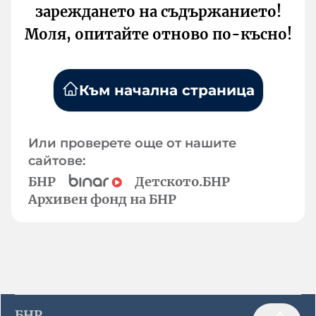
зареждането на съдържанието!
Моля, опитайте отново по-късно!
Към начална страница
Или проверете още от нашите
сайтове:
БНР
Детското.БНР
Архивен фонд на БНР
БНР