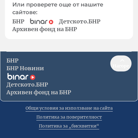
Или проверете още от нашите
сайтове:
БНР
Детското.БНР
Архивен фонд на БНР
БНР
Нагоре
БНР Новини
Детското.БНР
Архивен фонд на БНР
Общи условия за използване на сайта
Политика за поверителност
Политика за „бисквитки“