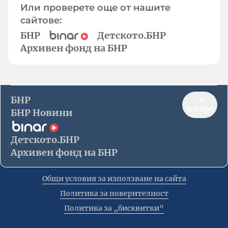
Или проверете още от нашите
сайтове:
БНР
Детското.БНР
Архивен фонд на БНР
БНР
Нагоре
БНР Новини
Детското.БНР
Архивен фонд на БНР
Общи условия за използване на сайта
Политика за поверителност
Политика за „бисквитки“