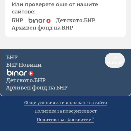
Или проверете още от нашите
сайтове:
БНР
Детското.БНР
Архивен фонд на БНР
БНР
Нагоре
БНР Новини
Детското.БНР
Архивен фонд на БНР
Общи условия за използване на сайта
Политика за поверителност
Политика за „бисквитки“