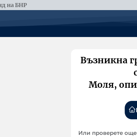
д на БНР
Възникна г
Моля, опи
Или проверете още 