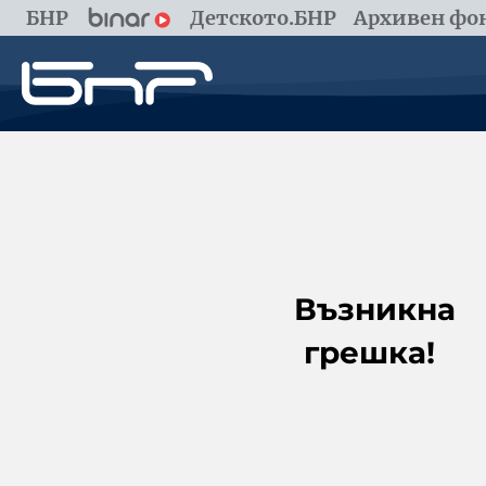
БНР
Детското.БНР
Архивен фон
Възникна
грешка!