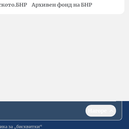
ското.БНР
Архивен фонд на БНР
Нагоре
ика за „бисквитки“