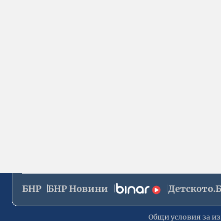
БНР
БНР Новини
Детското.
Общи условия за из