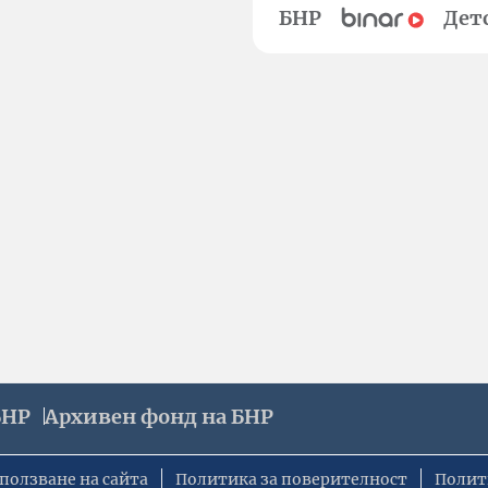
БНР
Дет
БНР
Архивен фонд на БНР
ползване на сайта
Политика за поверителност
Полит