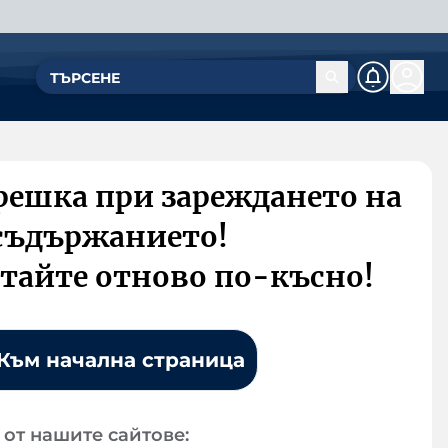
решка при зареждането на
съдържанието!
тайте отново по-късно!
Към начална страница
от нашите сайтове: