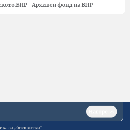
ското.БНР
Архивен фонд на БНР
Нагоре
ика за „бисквитки“