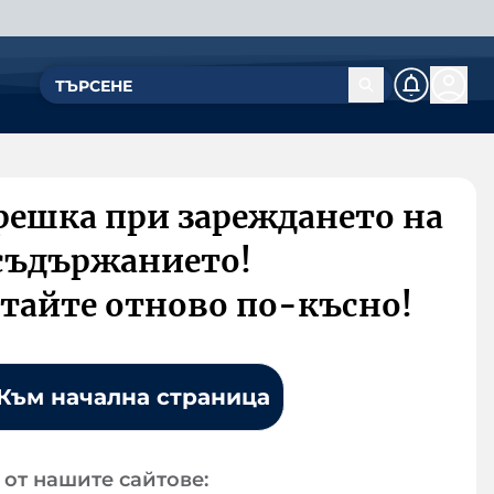
решка при зареждането на
съдържанието!
тайте отново по-късно!
Към начална страница
от нашите сайтове: