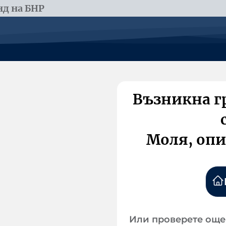
д на БНР
Възникна г
Моля, опи
Или проверете още 