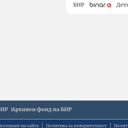
БНР
Дет
БНР
Архивен фонд на БНР
ползване на сайта
Политика за поверителност
Полит