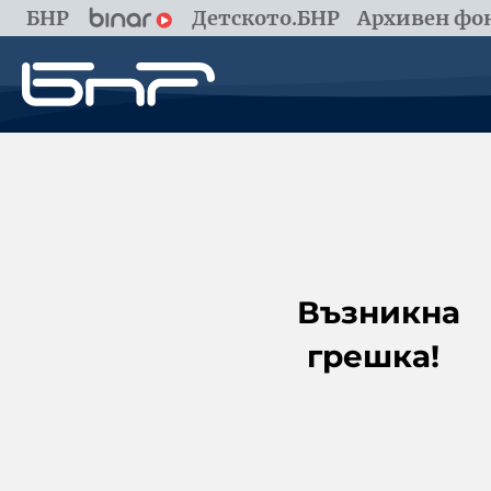
БНР
Детското.БНР
Архивен фон
Възникна
грешка!