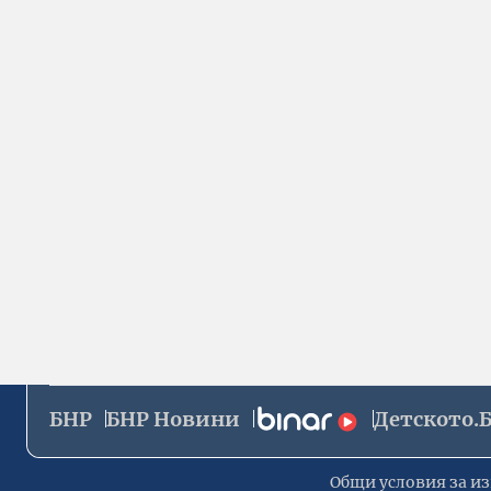
БНР
БНР Новини
Детското.
Общи условия за из