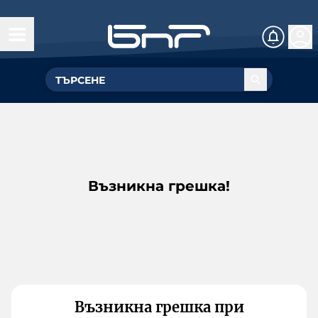
Възникна грешка!
Възникна грешка при