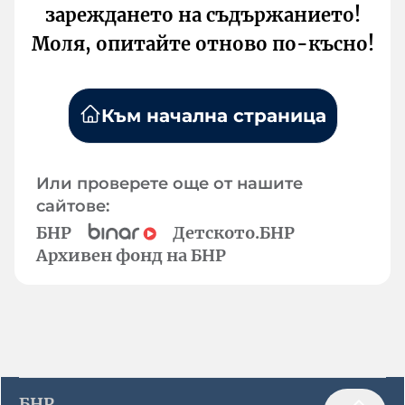
зареждането на съдържанието!
Моля, опитайте отново по-късно!
Към начална страница
Или проверете още от нашите
сайтове:
БНР
Детското.БНР
Архивен фонд на БНР
БНР