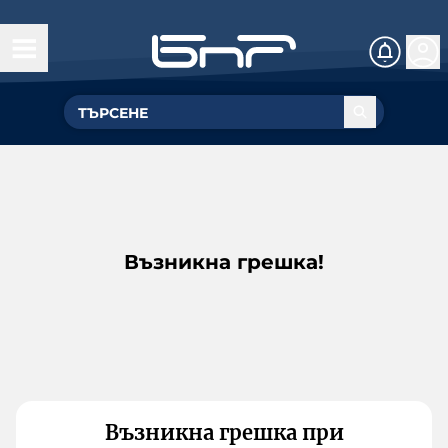
Възникна грешка!
Възникна грешка при