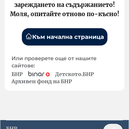
зареждането на съдържанието!
Моля, опитайте отново по-късно!
Към начална страница
Или проверете още от нашите
сайтове:
БНР
Детското.БНР
Архивен фонд на БНР
БНР