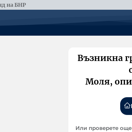
д на БНР
Възникна г
Моля, опи
Или проверете още 