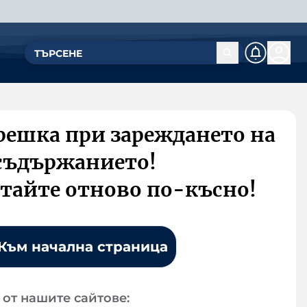
решка при зареждането на
съдържанието!
тайте отново по-късно!
Към начална страница
от нашите сайтове: