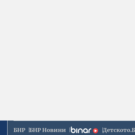
БНР
БНР Новини
Детското.