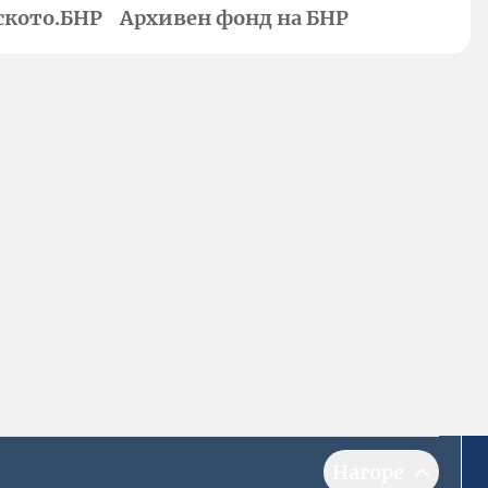
ското.БНР
Архивен фонд на БНР
Нагоре