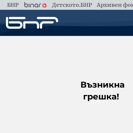
БНР
Детското.БНР
Архивен фон
Възникна
грешка!