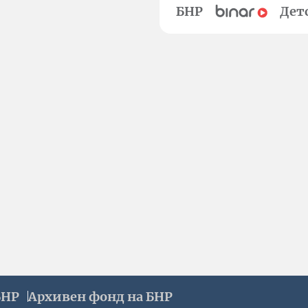
БНР
Дет
БНР
Архивен фонд на БНР