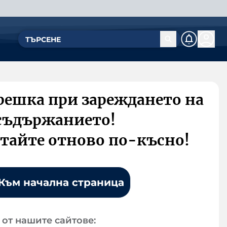
решка при зареждането на
съдържанието!
тайте отново по-късно!
Към начална страница
от нашите сайтове: