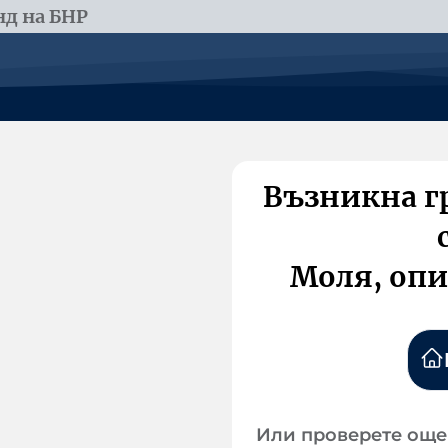
д на БНР
Възникна г
Моля, опи
Или проверете още 