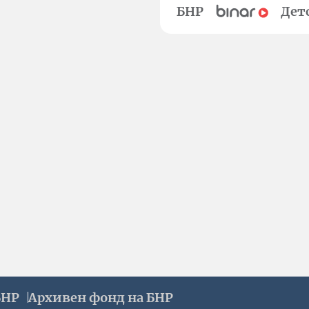
БНР
Дет
БНР
Архивен фонд на БНР