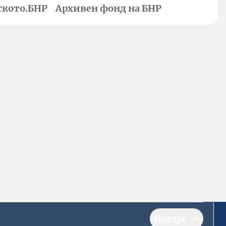
ското.БНР
Архивен фонд на БНР
Нагоре