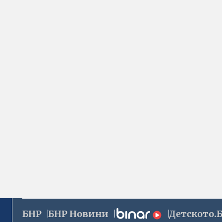
БНР
БНР Новини
Детското.