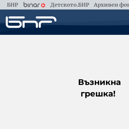
БНР
Детското.БНР
Архивен фон
Възникна
грешка!