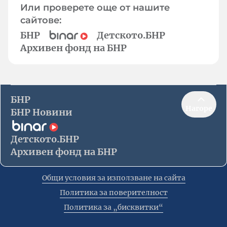
Или проверете още от нашите
сайтове:
БНР
Детското.БНР
Архивен фонд на БНР
БНР
Нагоре
БНР Новини
Детското.БНР
Архивен фонд на БНР
Общи условия за използване на сайта
Политика за поверителност
Политика за „бисквитки“