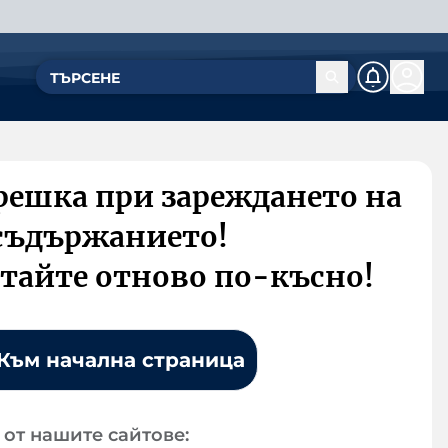
решка при зареждането на
съдържанието!
тайте отново по-късно!
Към начална страница
от нашите сайтове: