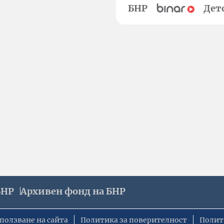
БНР
Дет
БНР
Архивен фонд на БНР
ползване на сайта
Политика за поверителност
Полит