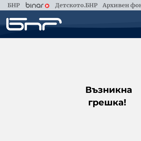
БНР
Детското.БНР
Архивен фон
Възникна
грешка!