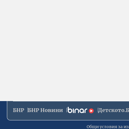
БНР
БНР Новини
Детското.
Общи условия за из