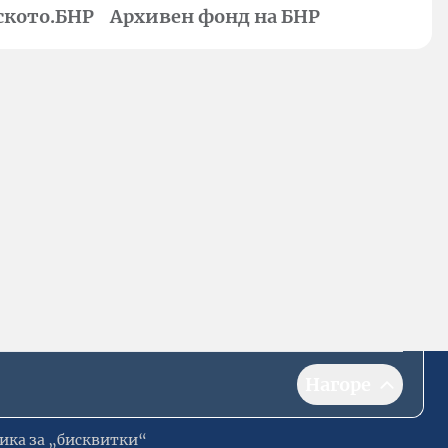
ското.БНР
Архивен фонд на БНР
Нагоре
ика за „бисквитки“