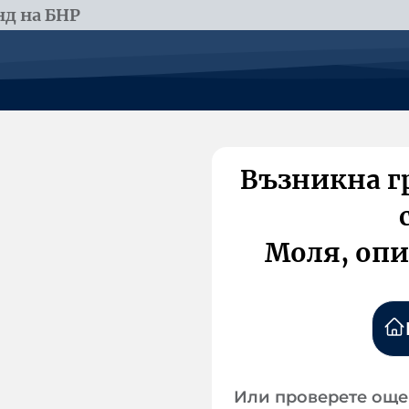
д на БНР
Възникна г
Моля, опи
Или проверете още 